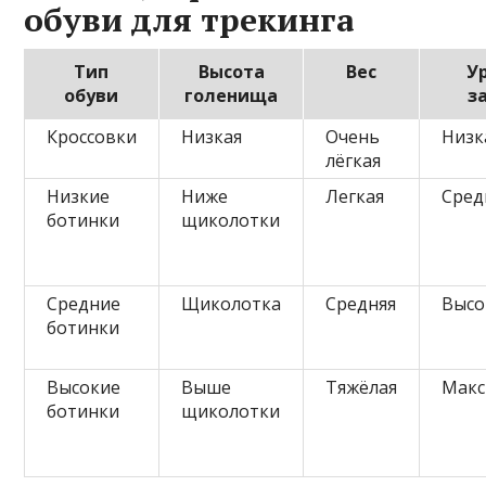
обуви для трекинга
Тип
Высота
Вес
У
обуви
голенища
з
Кроссовки
Низкая
Очень
Низк
лёгкая
Низкие
Ниже
Легкая
Сред
ботинки
щиколотки
Средние
Щиколотка
Средняя
Высо
ботинки
Высокие
Выше
Тяжёлая
Макс
ботинки
щиколотки