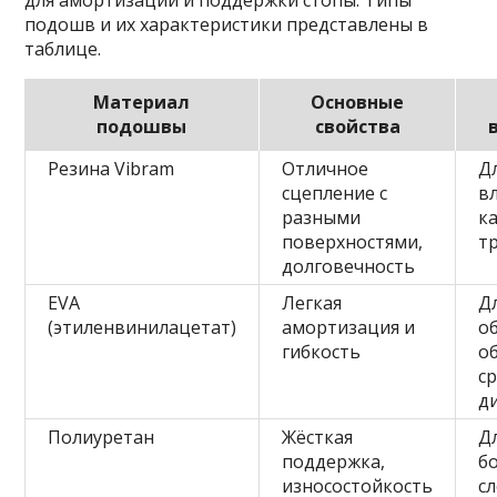
для амортизации и поддержки стопы. Типы
подошв и их характеристики представлены в
таблице.
Материал
Основные
подошвы
свойства
Резина Vibram
Отличное
Д
сцепление с
в
разными
к
поверхностями,
т
долговечность
EVA
Легкая
Д
(этиленвинилацетат)
амортизация и
о
гибкость
о
с
д
Полиуретан
Жёсткая
Д
поддержка,
б
износостойкость
с