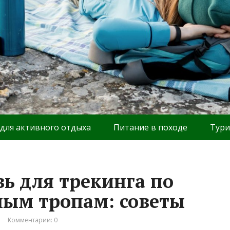
 для активного отдыха
Питание в походе
Тури
вь для трекинга по
ным тропам: советы
Комментарии: 0