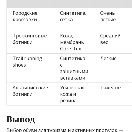
Городские
Синтетика,
Очень
кроссовки
сетка
легкие
Треккинговые
Кожа,
Средний
ботинки
мембраны
вес
Gore-Tex
Trail running
Синтетика
Легкие
shoes
с
защитными
вставками
Альпинистские
Усиленная
Тяжелые
ботинки
кожа и
резина
Вывод
Выбор обуви для туризма и активных прогулок —