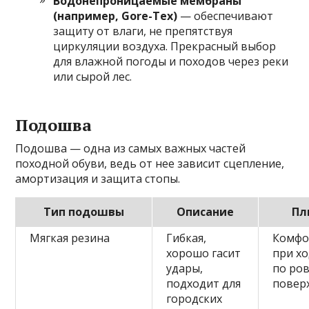
Водонепроницаемые мембраны
(например, Gore-Tex)
— обеспечивают
защиту от влаги, не препятствуя
циркуляции воздуха. Прекрасный выбор
для влажной погоды и походов через реки
или сырой лес.
Подошва
Подошва — одна из самых важных частей
походной обуви, ведь от нее зависит сцепление,
амортизация и защита стопы.
Тип подошвы
Описание
Пл
Мягкая резина
Гибкая,
Комфо
хорошо гасит
при х
удары,
по ро
подходит для
повер
городских