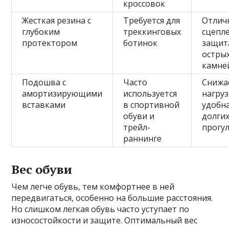
кроссовок
Жесткая резина с
Требуется для
Отлич
глубоким
треккинговых
сцепл
протектором
ботинок
защит
остры
камне
Подошва с
Часто
Снижа
амортизирующими
используется
нагруз
вставками
в спортивной
удобна
обуви и
долги
трейл-
прогу
раннинге
Вес обуви
Чем легче обувь, тем комфортнее в ней
передвигаться, особенно на большие расстояния.
Но слишком легкая обувь часто уступает по
износостойкости и защите. Оптимальный вес