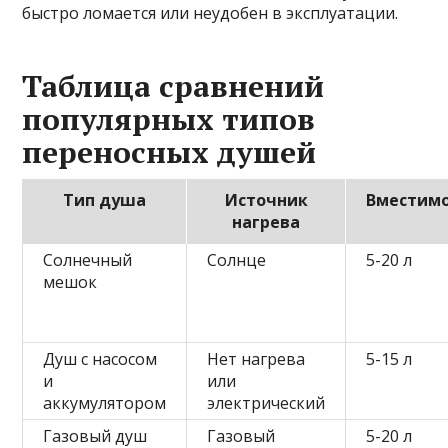
быстро ломается или неудобен в эксплуатации.
Таблица сравнений
популярных типов
переносных душей
Тип душа
Источник
Вместим
нагрева
Солнечный
Солнце
5-20 л
мешок
Душ с насосом
Нет нагрева
5-15 л
и
или
аккумулятором
электрический
Газовый душ
Газовый
5-20 л