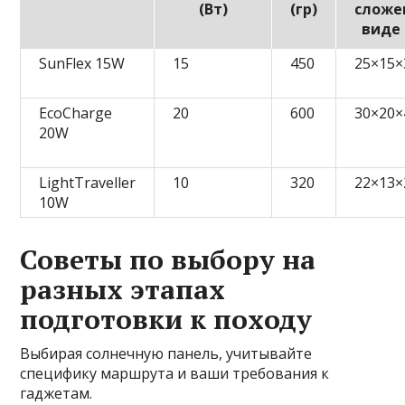
(Вт)
(гр)
сложе
виде 
SunFlex 15W
15
450
25×15×
EcoCharge
20
600
30×20×
20W
LightTraveller
10
320
22×13×
10W
Советы по выбору на
разных этапах
подготовки к походу
Выбирая солнечную панель, учитывайте
специфику маршрута и ваши требования к
гаджетам.