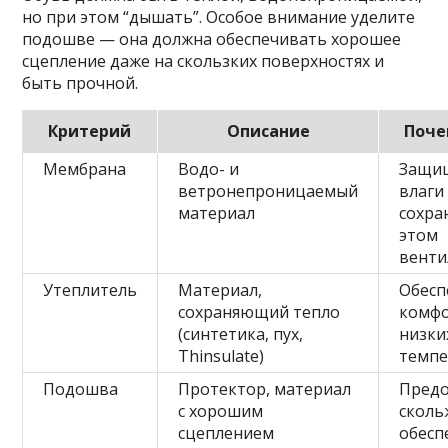
но при этом “дышать”. Особое внимание уделите
подошве — она должна обеспечивать хорошее
сцепление даже на скользких поверхностях и
быть прочной.
Критерий
Описание
Поче
Мембрана
Водо- и
Защи
ветронепроницаемый
влаги
материал
сохра
этом
вент
Утеплитель
Материал,
Обесп
сохраняющий тепло
комфо
(синтетика, пух,
низки
Thinsulate)
темпе
Подошва
Протектор, материал
Пред
с хорошим
сколь
сцеплением
обесп