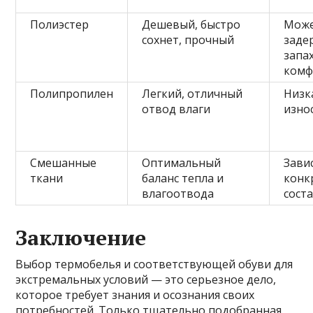
Полиэстер
Дешевый, быстро
Мож
сохнет, прочный
заде
запа
комф
Полипропилен
Легкий, отличный
Низк
отвод влаги
изно
Смешанные
Оптимальный
Зави
ткани
баланс тепла и
конк
влагоотвода
сост
Заключение
Выбор термобелья и соответствующей обуви для
экстремальных условий — это серьезное дело,
которое требует знания и осознания своих
потребностей. Только тщательно подобранная