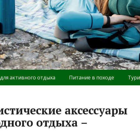
 для активного отдыха
Питание в походе
Тури
истические аксессуары
одного отдыха –