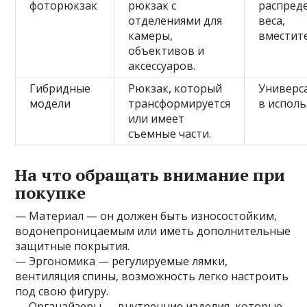
фоторюкзак
рюкзак с
распред
отделениями для
веса,
камеры,
вместит
объективов и
аксессуаров.
Гибридные
Рюкзак, который
Универс
модели
трансформируется
в исполь
или имеет
съемные части.
На что обращать внимание при
покупке
— Материал — он должен быть износостойким,
водонепроницаемым или иметь дополнительные
защитные покрытия.
— Эргономика — регулируемые лямки,
вентиляция спины, возможность легко настроить
под свою фигуру.
— Органайзеры — внутренние изделия, которые