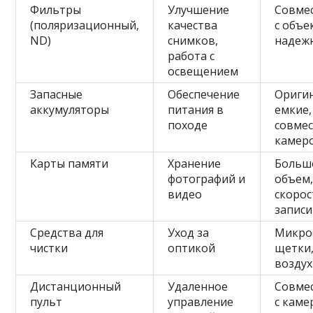
Фильтры
Улучшение
Совме
(поляризационный,
качества
с объе
ND)
снимков,
надеж
работа с
освещением
Запасные
Обеспечение
Ориги
аккумуляторы
питания в
емкие,
походе
совмес
камер
Карты памяти
Хранение
Больш
фотографий и
объем,
видео
скорос
записи
Средства для
Уход за
Микро
чистки
оптикой
щетки
воздух
Дистанционный
Удаленное
Совме
пульт
управление
с каме