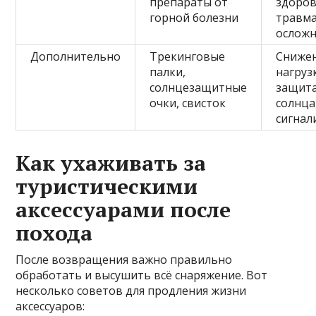
препараты от
здоров
горной болезни
травма
осложн
Дополнительно
Трекинговые
Сниже
палки,
нагруз
солнцезащитные
защита
очки, свисток
солнца
сигнал
Как ухаживать за
туристическими
аксессуарами после
похода
После возвращения важно правильно
обработать и высушить всё снаряжение. Вот
несколько советов для продления жизни
аксессуаров: