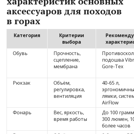
характеристик основных
аксессуаров для походов
в горах
Категория
Критерии
Рекоменд
выбора
характери
Обувь
Прочность,
Противоскол
сцепление,
подошва Vib
мембрана
Gore-Tex
Рюкзак
Объём,
40-65 л,
регулировка,
эргономичн
вентиляция
лямки, систе
AirFlow
Фонарь
Вес, яркость,
До 100 грамм
время работы
300 люмен, 1
более часов