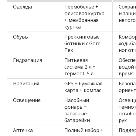
Одежда
Термобельё +
Сохран
флисовая куртка
и защи
+ мембранная
непог
куртка
Обувь
Треккинговые
Комфо
ботинки с Gore-
ходьба
Tex
ног от
Гидратация
Питьевая
Обеспе
система 2 л +
водой 
термос 0,5 л
время
Навигация
GPS + бумажная
Безопа
карта + компас
ориен
Освещение
Налобный
Освещ
фонарь +
темнот
запасные
освоб
батарейки
рук
Аптечка
Полный набор +
Подде