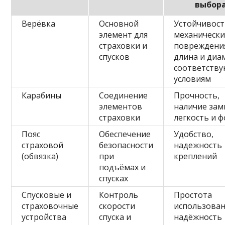
выбор
Верёвка
Основной
Устойчивост
элемент для
механическ
страховки и
повреждени
спусков
длина и диа
соответств
условиям
Карабины
Соединение
Прочность,
элементов
наличие зам
страховки
легкость и 
Пояс
Обеспечение
Удобство,
страховой
безопасности
надежность
(обвязка)
при
креплений
подъёмах и
спусках
Спусковые и
Контроль
Простота
страховочные
скорости
использован
устройства
спуска и
надёжность