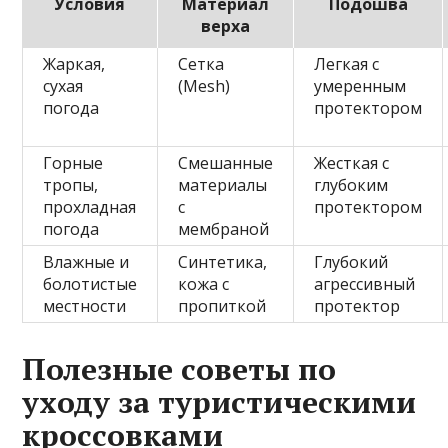
Условия
Материал
Подошва
верха
Жаркая,
Сетка
Легкая с
сухая
(Mesh)
умеренным
погода
протектором
Горные
Смешанные
Жесткая с
тропы,
материалы
глубоким
прохладная
с
протектором
погода
мембраной
Влажные и
Синтетика,
Глубокий
болотистые
кожа с
агрессивный
местности
пропиткой
протектор
Полезные советы по
уходу за туристическими
кроссовками