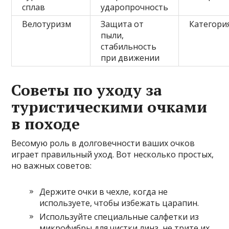
сплав
ударопрочность
Велотуризм
Защита от
Категория
пыли,
стабильность
при движении
Советы по уходу за
туристическими очками
в походе
Весомую роль в долговечности ваших очков
играет правильный уход. Вот несколько простых,
но важных советов:
Держите очки в чехле, когда не
используете, чтобы избежать царапин.
Используйте специальные салфетки из
микрофибры для чистки линз, не трите их