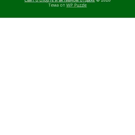
Тема от
WP Puzzle