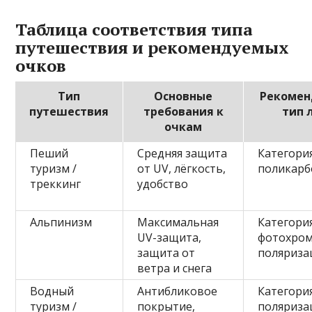
Таблица соответствия типа
путешествия и рекомендуемых
очков
Тип
Основные
Рекоме
путешествия
требования к
тип 
очкам
Пеший
Средняя защита
Категория
туризм /
от UV, лёгкость,
поликарб
треккинг
удобство
Альпинизм
Максимальная
Категория
UV-защита,
фотохром
защита от
поляриз
ветра и снега
Водный
Антибликовое
Категория
туризм /
покрытие,
поляриз