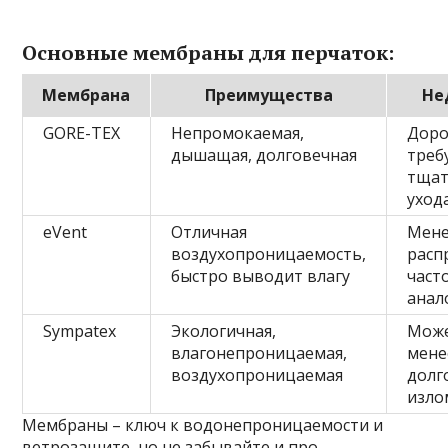
Основные мембраны для перчаток:
Мембрана
Преимущества
Не
GORE-TEX
Непромокаемая,
Доро
дышащая, долговечная
треб
тщат
уход
eVent
Отличная
Мен
воздухопроницаемость,
расп
быстро выводит влагу
част
анал
Sympatex
Экологичная,
Може
влагонепроницаемая,
мене
воздухопроницаемая
долг
изло
Мембраны – ключ к водонепроницаемости и
ветрозащите, но не забывайте и про