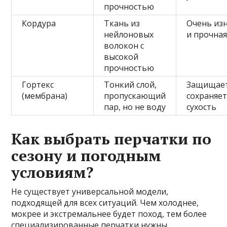
прочностью
Кордура
Ткань из
Очень из
нейлоновых
и прочна
волокон с
высокой
прочностью
Гортекс
Тонкий слой,
Защищает
(мембрана)
пропускающий
сохраняет
пар, но не воду
сухость
Как выбрать перчатки по
сезону и погодным
условиям?
Не существует универсальной модели,
подходящей для всех ситуаций. Чем холоднее,
мокрее и экстремальнее будет поход, тем более
специализированные перчатки нужны.