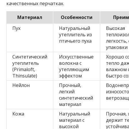
качественных перчатках.
Материал
Особенности
Преим
Пух
Натуральный
Высокая
утеплитель из
теплоизо
птичьего пуха
легкость,
упаковки
Синтетический
Искусственные
Хорошо с
утеплитель
волокна с
тепло да
(Primaloft,
утепляющим
влажном 
Thinsulate)
эффектом
быстро со
Нейлон
Прочный,
Водонепр
легкий
износост
синтетический
ветроза
материал
Кожа
Натуральный
Прочная,
материал с
держит т
высокой
устойчив