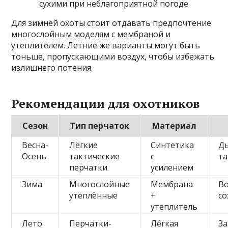
сухими при неблагоприятной погоде
Для зимней охоты стоит отдавать предпочтение
многослойным моделям с мембраной и
утеплителем. Летние же варианты могут быть
тоньше, пропускающими воздух, чтобы избежать
излишнего потения.
Рекомендации для охотников
Сезон
Тип перчаток
Материал
Весна-
Лёгкие
Синтетика
Д
Осень
тактические
с
т
перчатки
усилением
Зима
Многослойные
Мембрана
В
утеплённые
+
со
утеплитель
Лето
Перчатки-
Лёгкая
За