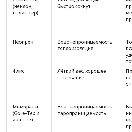
(нейлон,
быстро сохнут
пр
полиэстер)
мо
пр
Неопрен
Водонепроницаемость,
То
теплоизоляция
вс
уд
то
Флис
Лёгкий вес, хорошее
Пр
согревание
не
от
Мембраны
Водонепроницаемость,
Вы
(Gore-Tex и
паропроницаемость
ин
аналоги)
не
пр