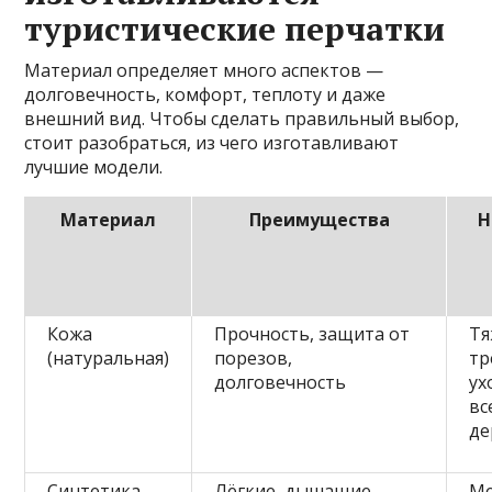
туристические перчатки
Материал определяет много аспектов —
долговечность, комфорт, теплоту и даже
внешний вид. Чтобы сделать правильный выбор,
стоит разобраться, из чего изготавливают
лучшие модели.
Материал
Преимущества
Н
Кожа
Прочность, защита от
Тя
(натуральная)
порезов,
тр
долговечность
ух
вс
де
Синтетика
Лёгкие, дышащие,
М