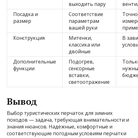
выходить пару
венти
Посадка и
Соответствие
Точно
размер
параметрам
измер
вашей руки
приме
Конструкция
Митенки,
В зав
классика или
услов
двойные
Дополнительные
Подогрев,
Тольк
функции
сенсорные
нужны
вставки,
бюдж
светоотражение
Вывод
Выбор туристических перчаток для зимних
походов — задача, требующая внимательности и
знания нюансов. Надёжные, комфортные и
соответствующие погодным условиям перчатки