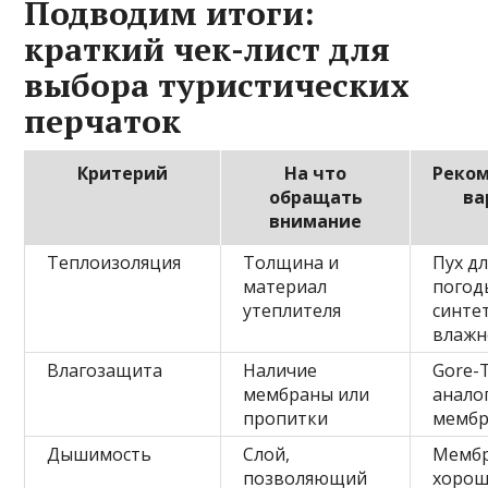
Подводим итоги:
краткий чек-лист для
выбора туристических
перчаток
Критерий
На что
Реко
обращать
ва
внимание
Теплоизоляция
Толщина и
Пух дл
материал
погод
утеплителя
синте
влажн
Влагозащита
Наличие
Gore-T
мембраны или
анало
пропитки
мемб
Дышимость
Слой,
Мембр
позволяющий
хоро