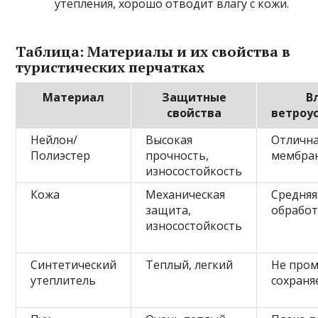
утепления, хорошо отводит влагу с кожи.
Таблица: Материалы и их свойства в
туристических перчатках
Материал
Защитные
В
свойства
ветроу
Нейлон/
Высокая
Отлична
Полиэстер
прочность,
мембра
износостойкость
Кожа
Механическая
Средняя
защита,
обработ
износостойкость
Синтетический
Теплый, легкий
Не пром
утеплитель
сохраня