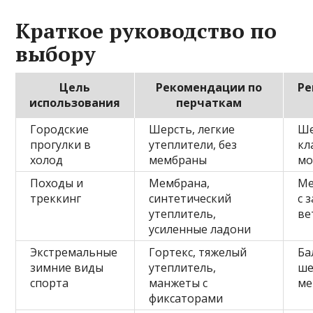
Краткое руководство по
выбору
Цель
Рекомендации по
Ре
использования
перчаткам
Городские
Шерсть, легкие
Ше
прогулки в
утеплители, без
кл
холод
мембраны
мо
Походы и
Мембрана,
Ме
треккинг
синтетический
с 
утеплитель,
ве
усиленные ладони
Экстремальные
Гортекс, тяжелый
Ба
зимние виды
утеплитель,
ше
спорта
манжеты с
ме
фиксаторами