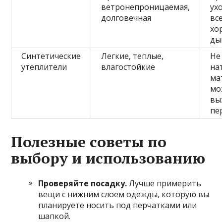
ветронепроницаемая,
ух
долговечная
вс
хо
ды
Синтетические
Легкие, теплые,
Не
утеплители
влагостойкие
на
ма
мо
вы
пе
Полезные советы по
выбору и использованию
Проверяйте посадку.
Лучше примерить
вещи с нижним слоем одежды, которую вы
планируете носить под перчатками или
шапкой.