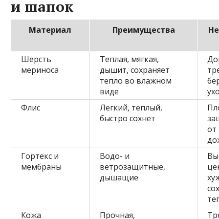
и шапок
Материал
Преимущества
Не
Шерсть
Теплая, мягкая,
До
мериноса
дышит, сохраняет
тр
тепло во влажном
бе
виде
ух
Флис
Легкий, теплый,
Пл
быстро сохнет
за
от
до
Гортекс и
Водо- и
Вы
мембраны
ветрозащитные,
це
дышащие
ху
со
те
Кожа
Прочная,
Тр