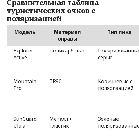
Сравнительная таблица
туристических очков с
поляризацией
Модель
Материал
Тип линз
оправы
Explorer
Поликарбонат
Поляризованны
Active
серые
Mountain
TR90
Коричневые с
Pro
поляризацией
SunGuard
Металл +
Зеленые
Ultra
пластик
поляризованны