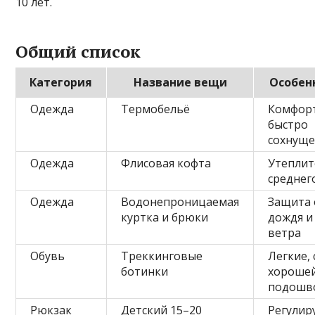
10 лет.
Общий список
Категория
Название вещи
Особен
Одежда
Термобельё
Комфор
быстро
сохнуще
Одежда
Флисовая кофта
Утеплит
среднег
Одежда
Водонепроницаемая
Защита 
куртка и брюки
дождя и
ветра
Обувь
Треккинговые
Легкие, 
ботинки
хороше
подошв
Рюкзак
Детский 15–20
Регулир