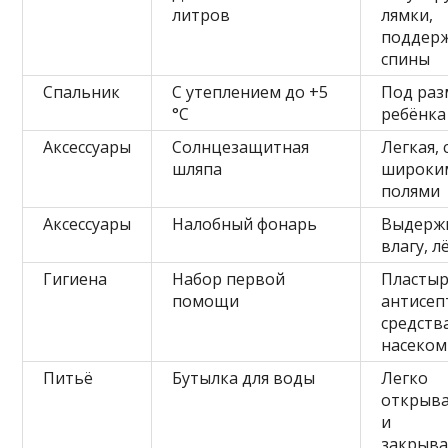
литров
лямки,
поддер
спины
Спальник
С утеплением до +5
Под раз
°C
ребёнка
Аксессуары
Солнцезащитная
Легкая, 
шляпа
широки
полями
Аксессуары
Налобный фонарь
Выдерж
влагу, л
Гигиена
Набор первой
Пластыр
помощи
антисеп
средств
насеко
Питьё
Бутылка для воды
Легко
открыва
и
закрыва