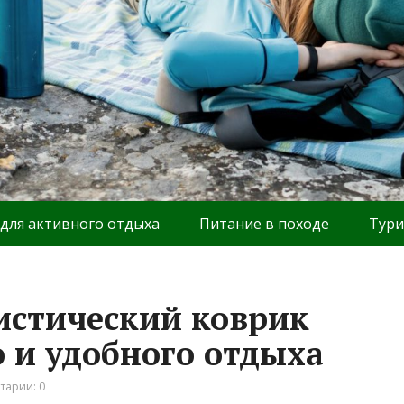
 для активного отдыха
Питание в походе
Тури
истический коврик
 и удобного отдыха
тарии: 0