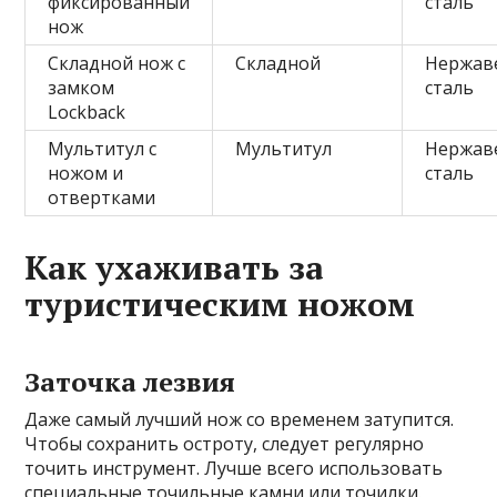
фиксированный
сталь
нож
Складной нож с
Складной
Нержав
замком
сталь
Lockback
Мультитул с
Мультитул
Нержав
ножом и
сталь
отвертками
Как ухаживать за
туристическим ножом
Заточка лезвия
Даже самый лучший нож со временем затупится.
Чтобы сохранить остроту, следует регулярно
точить инструмент. Лучше всего использовать
специальные точильные камни или точилки.