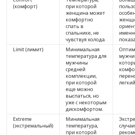
(комфорт)
при которой
польз
женщина может
особе
комфортно
женщи
спать в
ориен
спальнике, не
именн
чувствуя холода.
показа
Limit (лимит)
Минимальная
Оптим
температура для
мужчи
мужчины
котор
средней
комфо
комплекции,
перен
при которой
легкий
еще можно
выспаться, но
уже с некоторым
дискомфортом.
Extreme
Минимальная
Экстр
(экстремальный)
температура,
случаи
при которой
реком