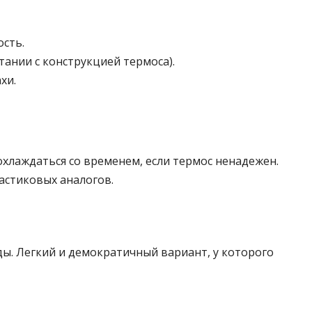
ость.
тании с конструкцией термоса).
хи.
хлаждаться со временем, если термос ненадежен.
астиковых аналогов.
ды. Легкий и демократичный вариант, у которого