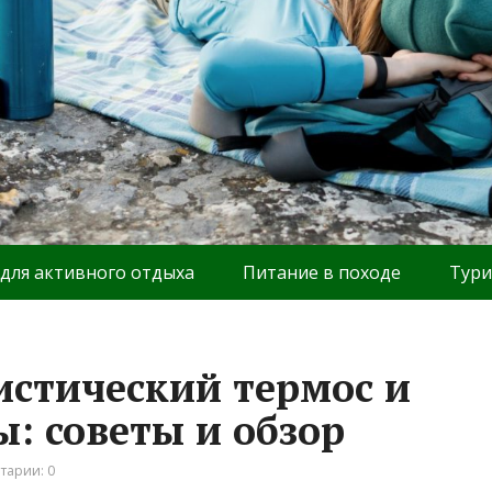
 для активного отдыха
Питание в походе
Тури
истический термос и
: советы и обзор
тарии: 0