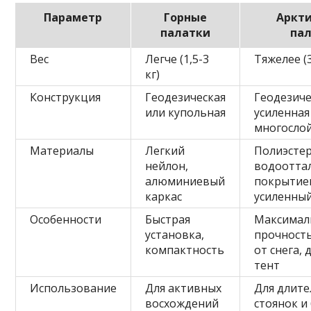
Параметр
Горные
Аркт
палатки
па
Вес
Легче (1,5-3
Тяжелее (3
кг)
Конструкция
Геодезическая
Геодезиче
или купольная
усиленная
многосло
Материалы
Легкий
Полиэстер
нейлон,
водоотт
алюминиевый
покрытие
каркас
усиленный
Особенности
Быстрая
Максимал
установка,
прочность
компактность
от снега,
тент
Использование
Для активных
Для длит
восхождений
стоянок и