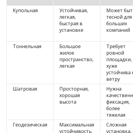
Купольная
Устойчивая,
Может быт
легкая,
тесной для
быстрая в
больших
установке
компаний
Тоннельная
Большое
Требует
жилое
ровной
пространство,
площадки,
легкая
хуже
устойчива 
ветру
Шатровая
Просторная,
Нужна
хорошая
качествен
высота
фиксация,
более
тяжелая
Геодезическая
Максимальная
Сложная
устойчивость
установка,