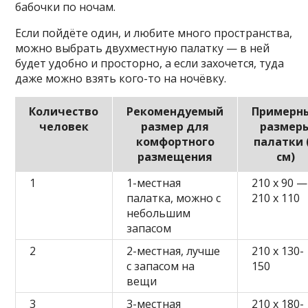
бабочки по ночам.
Если пойдёте один, и любите много пространства,
можно выбрать двухместную палатку — в ней
будет удобно и просторно, а если захочется, туда
даже можно взять кого-то на ночёвку.
Количество
Рекомендуемый
Примерн
человек
размер для
размер
комфортного
палатки 
размещения
см)
1
1-местная
210 x 90 —
палатка, можно с
210 x 110
небольшим
запасом
2
2-местная, лучше
210 x 130-
с запасом на
150
вещи
3
3-местная
210 x 180-