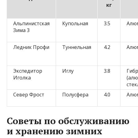
кг
Альпинистская
Купольная
3.5
Алю
Зима 3
Ледник Профи
Туннельная
4.2
Алю
Экспедитор
Иглу
3.8
Гиб
Иголка
(ал
стек
Север Фрост
Полусфера
4.0
Алю
Советы по обслуживанию
и хранению зимних