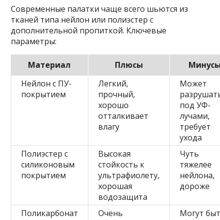
Современные палатки чаще всего шьются из
тканей типа нейлон или полиэстер с
дополнительной пропиткой. Ключевые
параметры:
Материал
Плюсы
Минус
Нейлон с ПУ-
Легкий,
Может
покрытием
прочный,
разрушат
хорошо
под УФ-
отталкивает
лучами,
влагу
требует
ухода
Полиэстер с
Высокая
Чуть
силиконовым
стойкость к
тяжелее
покрытием
ультрафиолету,
нейлона,
хорошая
дороже
водозащита
Поликарбонат
Очень
Могут бы