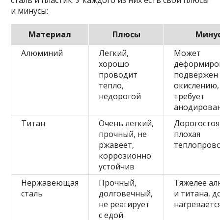
сталь и пластик. У каждого из них есть свои плюсы
и минусы:
Материал
Плюсы
Мину
Алюминий
Легкий,
Может
хорошо
деформиров
проводит
подвержен
тепло,
окислению,
недорогой
требует
анодирова
Титан
Очень легкий,
Дорогосто
прочный, не
плохая
ржавеет,
теплопров
коррозионно
устойчив
Нержавеющая
Прочный,
Тяжелее а
сталь
долговечный,
и титана, 
не реагирует
нагреваетс
с едой