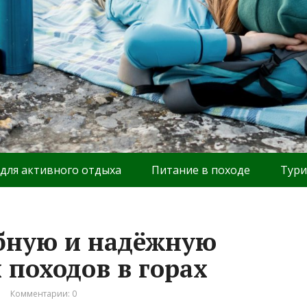
 для активного отдыха
Питание в походе
Тури
бную и надёжную
 походов в горах
Комментарии: 0