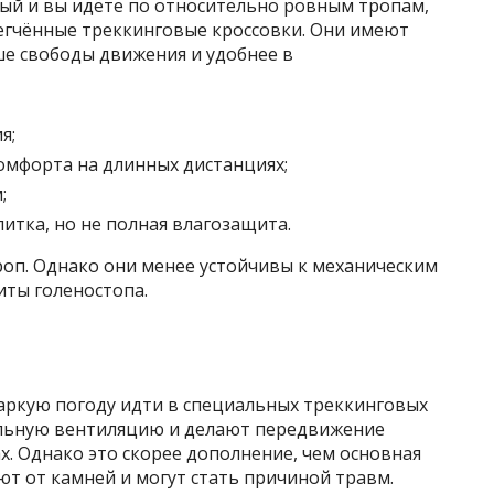
ый и вы идёте по относительно ровным тропам,
егчённые треккинговые кроссовки. Они имеют
ше свободы движения и удобнее в
я;
омфорта на длинных дистанциях;
;
тка, но не полная влагозащита.
роп. Однако они менее устойчивы к механическим
ты голеностопа.
ркую погоду идти в специальных треккинговых
альную вентиляцию и делают передвижение
. Однако это скорее дополнение, чем основная
ют от камней и могут стать причиной травм.