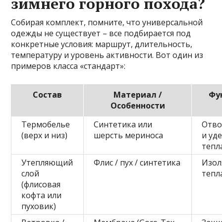
зимнего горного похода?
Собирая комплект, помните, что универсальной
одежды не существует – все подбирается под
конкретные условия: маршрут, длительность,
температуру и уровень активности. Вот один из
примеров класса «стандарт»:
Состав
Материал /
Фу
Особенности
Термобелье
Синтетика или
Отво
(верх и низ)
шерсть мериноса
и уд
тепл
Утепляющий
Флис / пух / синтетика
Изол
слой
тепл
(флисовая
кофта или
пуховик)