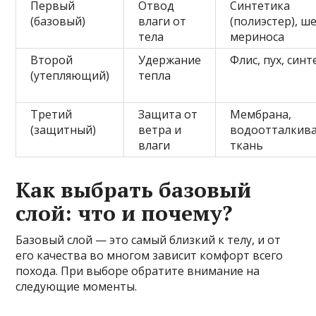
Первый
Отвод
Синтетика
(базовый)
влаги от
(полиэстер), ш
тела
мериноса
Второй
Удержание
Флис, пух, син
(утепляющий)
тепла
Третий
Защита от
Мембрана,
(защитный)
ветра и
водоотталкив
влаги
ткань
Как выбрать базовый
слой: что и почему?
Базовый слой — это самый близкий к телу, и от
его качества во многом зависит комфорт всего
похода. При выборе обратите внимание на
следующие моменты.