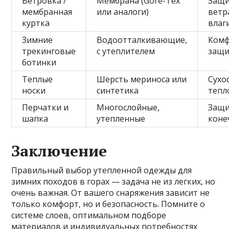
Ветровка /
Мембрана (Gore-Tex
Защи
мембранная
или аналоги)
ветр
куртка
влаг
Зимние
Водоотталкивающие,
Комф
трекинговые
с утеплителем
защи
ботинки
Теплые
Шерсть мериноса или
Сухо
носки
синтетика
тепл
Перчатки и
Многослойные,
Защ
шапка
утепленные
коне
Заключение
Правильный выбор утепленной одежды для
зимних походов в горах — задача не из легких, но
очень важная. От вашего снаряжения зависит не
только комфорт, но и безопасность. Помните о
системе слоев, оптимальном подборе
материалов и индивидуальных потребностях