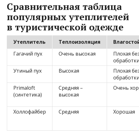
Сравнительная таблица
популярных утеплителей
в туристической одежде
Утеплитель
Теплоизоляция
Влагосто
Гагачий пух
Очень высокая
Плохая бе
обработк
Утиный пух
Высокая
Плохая бе
обработк
Primaloft
Средняя –
Очень хо
(синтетика)
высокая
Холлофайбер
Средняя
Хорошая