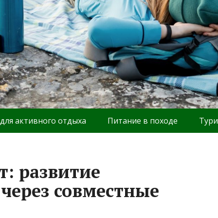
 для активного отдыха
Питание в походе
Тури
: развитие
 через совместные