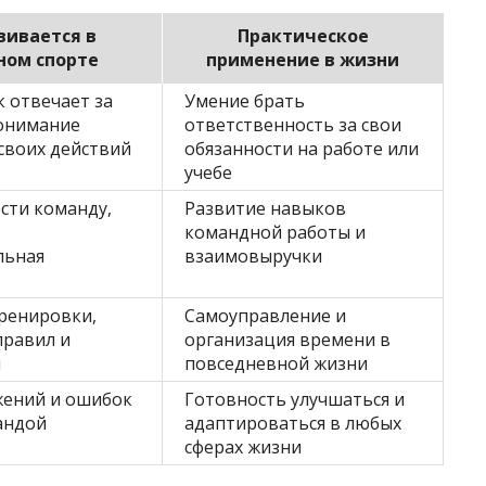
вивается в
Практическое
ном спорте
применение в жизни
 отвечает за
Умение брать
понимание
ответственность за свои
своих действий
обязанности на работе или
учебе
сти команду,
Развитие навыков
командной работы и
льная
взаимовыручки
ренировки,
Самоуправление и
правил и
организация времени в
й
повседневной жизни
жений и ошибок
Готовность улучшаться и
андой
адаптироваться в любых
сферах жизни