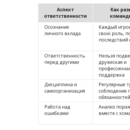
Аспект
Как раз
ответственности
команд
Осознание
Каждый игрок
личного вклада
свою роль, 
последствий 
Ответственность
Нельзя подве
перед другими
дружеская и
профессиона
поддержка
Дисциплина и
Регулярные т
самоорганизация
соблюдение 
обязанносте
Работа над
Анализ пора
ошибками
вместе с ком