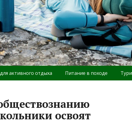
 для активного отдыха
Питание в походе
Тури
 обществознанию
школьники освоят