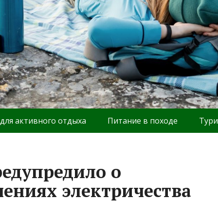
 для активного отдыха
Питание в походе
Тури
едупредило о
ениях электричества