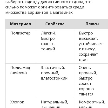
выбирать одежду для активного отдыха, это
сильно поможет ориентироваться среди
множества вариантов в магазинах.
Материал
Свойства
Плюсы
Полиэстер
Лёгкий,
Быстро
быстро
высыхает,
сохнет,
устойчивает
тонкий
к износу,
сохраняет
цвет
Полиамид
Эластичный,
Очень
(нейлон)
прочный,
прочный,
влагостойкий
быстро
сохнет,
хорошо
тянется
Хлопок
Натуральный,
Комфортный,
дышащий
мягкий