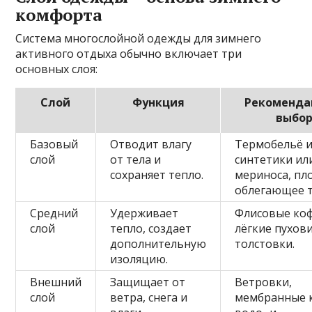
комфорта
Система многослойной одежды для зимнего
активного отдыха обычно включает три
основных слоя:
Слой
Функция
Рекоменда
выбо
Базовый
Отводит влагу
Термобельё 
слой
от тела и
синтетики ил
сохраняет тепло.
мериноса, пл
облегающее т
Средний
Удерживает
Флисовые ко
слой
тепло, создает
лёгкие пухови
дополнительную
толстовки.
изоляцию.
Внешний
Защищает от
Ветровки,
слой
ветра, снега и
мембранные к