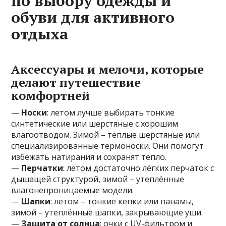
по выбору одежды и
обуви для активного
отдыха
Аксессуары и мелочи, которые
делают путешествие
комфортней
—
Носки
: летом лучше выбирать тонкие
синтетические или шерстяные с хорошим
влагоотводом. Зимой – тёплые шерстяные или
специализированные термоноски. Они помогут
избежать натирания и сохранят тепло.
—
Перчатки
: летом достаточно лёгких перчаток с
дышащей структурой, зимой – утеплённые
влагонепроницаемые модели.
—
Шапки
: летом – тонкие кепки или панамы,
зимой – утеплённые шапки, закрывающие уши.
—
Защита от солнца
: очки с UV-фильтром и