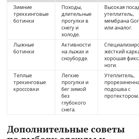
Зимние
Походы,
Высокая поса
треккинговые
длительные
утеплитель,
ботинки
прогулки в
мембрана Gor
снегу и
или аналог.
холоде.
Лыжные
Активности
Специализир
ботинки
на лыжах и
жёсткий карка
сноуборде.
хорошая фикс
ноги.
Теплые
Легкие
Утеплитель,
трекинговые
прогулки и
прорезиненн
кроссовки
бег зимой
подошва с
без
протектором.
глубокого
снега.
Дополнительные советы