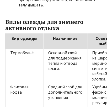
телу дышать.
Виды одежды для зимнего
активного отдыха
Вид одежды
Назначение
Сове
выб
Термобельё
Основной слой
Приобр
для поддержания
из шер
тепла и отвода
мерино
влаги.
синтети
избега
хлопка.
Флисовая
Средний слой для
Удобны
кофта
дополнительного
фасон с
утепления.
молния
регули