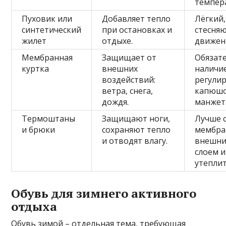
темпер
Пуховик или
Добавляет тепло
Лёгкий,
синтетический
при остановках и
стесня
жилет
отдыхе.
движен
Мембранная
Защищает от
Обязат
куртка
внешних
наличи
воздействий:
регули
ветра, снега,
капюшо
дождя.
манжет
Термоштаны
Защищают ноги,
Лучше 
и брюки
сохраняют тепло
мембр
и отводят влагу.
внешн
слоем и
утепли
Обувь для зимнего активного
отдыха
Обувь зимой – отдельная тема, требующая