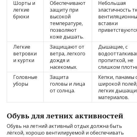
Шорты и
Обеспечивают
Небольшая
легкие
защиту при
эластичность т
брюки
высокой
вентиляционн
температуре,
вставки
позволяют
приветствуются
коже дышать.
Легкие
Защищают от
Дышащие, с
ветровки
ветра, легкого
водоотталкив
и куртки
дождя и
пропиткой, не
насекомых.
слишком плотн
Головные
Защита
Кепки, панамы 
уборы
головы и лица
широкой полей,
от солнца.
легких дышащи
материалов.
Обувь для летних активностей
Обувь на летний активный отдых должна быть
лёгкой, хорошо вентилируемой и обеспечивать