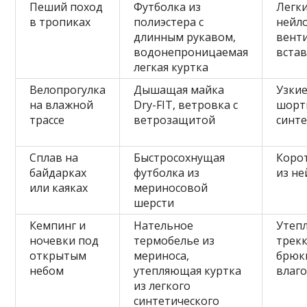
Пеший поход
Футболка из
Легк
в тропиках
полиэстера с
нейло
длинным рукавом,
вент
водонепроницаемая
вста
легкая куртка
Велопрогулка
Дышащая майка
Узки
на влажной
Dry-FIT, ветровка с
шорт
трассе
ветрозащитой
синт
Сплав на
Быстросохнущая
Коро
байдарках
футболка из
из не
или каяках
мериносовой
шерсти
Кемпинг и
Нательное
Утеп
ночевки под
термобелье из
трек
открытым
мериноса,
брюк
небом
утепляющая куртка
влаг
из легкого
синтетического