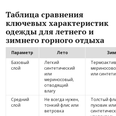
Таблица сравнения
ключевых характеристик
одежды для летнего и
зимнего горного отдыха
Параметр
Лето
Зим
Базовый
Легкий
Термоактив
слой
синтетический
мериносово
или
или синтет
мериносовый,
отводящий
влагу
Средний
Не всегда нужен,
Толстый фли
слой
тонкий флис или
пуховик ил
ветровка
синтетичес