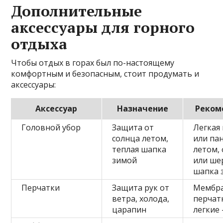
Дополнительные
аксессуары для горного
отдыха
Чтобы отдых в горах был по-настоящему
комфортным и безопасным, стоит продумать и
аксессуары:
Аксессуар
Назначение
Реком
Головной убор
Защита от
Легкая
солнца летом,
или па
теплая шапка
летом,
зимой
или ше
шапка 
Перчатки
Защита рук от
Мембр
ветра, холода,
перчат
царапин
легкие 