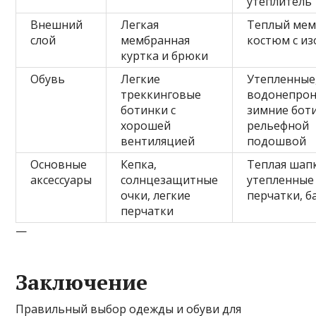
утеплитель
Внешний
Легкая
Теплый ме
слой
мембранная
костюм с и
куртка и брюки
Обувь
Легкие
Утепленные
треккинговые
водонепро
ботинки с
зимние боти
хорошей
рельефной
вентиляцией
подошвой
Основные
Кепка,
Теплая шапк
аксессуары
солнцезащитные
утепленные
очки, легкие
перчатки, б
перчатки
—
Заключение
Правильный выбор одежды и обуви для