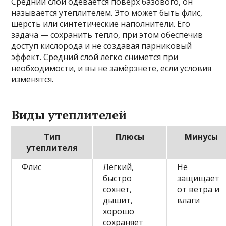
Средний слой одевается поверх базового, он
называется утеплителем. Это может быть флис,
шерсть или синтетические наполнители. Его
задача — сохранить тепло, при этом обеспечив
доступ кислорода и не создавая парниковый
эффект. Средний слой легко снимется при
необходимости, и вы не замёрзнете, если условия
изменятся.
Виды утеплителей
Тип
Плюсы
Минусы
утеплителя
Флис
Лёгкий,
Не
быстро
защищает
сохнет,
от ветра и
дышит,
влаги
хорошо
сохраняет