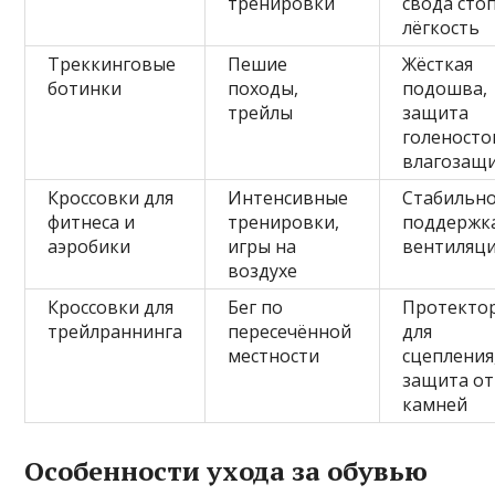
тренировки
свода сто
лёгкость
Треккинговые
Пешие
Жёсткая
ботинки
походы,
подошва,
трейлы
защита
голеносто
влагозащ
Кроссовки для
Интенсивные
Стабильно
фитнеса и
тренировки,
поддержк
аэробики
игры на
вентиляц
воздухе
Кроссовки для
Бег по
Протекто
трейлраннинга
пересечённой
для
местности
сцепления
защита от
камней
Особенности ухода за обувью