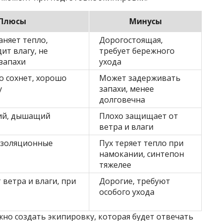
Плюсы
Минусы
аняет тепло,
Дорогостоящая,
ит влагу, не
требует бережного
запахи
ухода
о сохнет, хорошо
Может задерживать
у
запахи, менее
долговечна
кий, дышащий
Плохо защищает от
ветра и влаги
изоляционные
Пух теряет тепло при
намокании, синтепон
тяжелее
ветра и влаги, при
Дорогие, требуют
особого ухода
но создать экипировку, которая будет отвечать