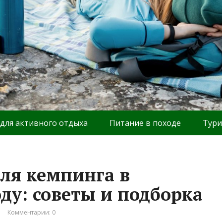
 для активного отдыха
Питание в походе
Тури
ля кемпинга в
ду: советы и подборка
Комментарии: 0