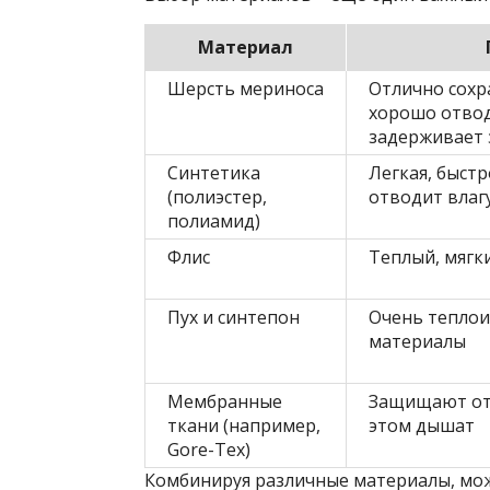
Материал
Шерсть мериноса
Отлично сохр
хорошо отвод
задерживает 
Синтетика
Легкая, быстр
(полиэстер,
отводит влаг
полиамид)
Флис
Теплый, мяг
Пух и синтепон
Очень тепло
материалы
Мембранные
Защищают от 
ткани (например,
этом дышат
Gore-Tex)
Комбинируя различные материалы, мож