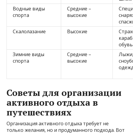
Водные виды
Средние –
Спец
спорта
высокие
снаря
спасж
Скалолазание
Высокие
Страх
караб
обувь
Зимние виды
Средние –
Лыжи
спорта
высокие
сноуб
одеж
Советы для организации
активного отдыха в
путешествиях
Организация активного отдыха требует не
только желания, но и продуманного подхода. Вот