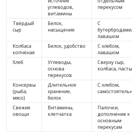
источник
отдельным
углеводов,
перекусом
витамины
Твёрдый
Белок,
С
сыр
насыщение
бутербродами,
лавашом
Колбаса
Белок, удобство
С хлебом,
копчёная
лавашом
Хлеб
Углеводы,
Сверху сыр,
основа
колбаса, паст
перекусов
Консервы
Длительное
С хлебом,
(рыба,
хранение,
самостоятель
мясо)
белок
Свежие
Витамины,
Палочки,
овощи
клетчатка
дополнение к
основным
перекусам