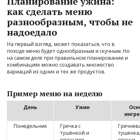
Планирование ужина:
как сделать меню
разнообразным, чтобы не
надоедало
На первый взгляд, может показаться, что в
походе меню будет однообразным и скучным. Но
на самом деле при правильном планировании и
комбинациях можно создавать множество
вариаций из одних и тех же продуктов.
Пример меню на неделю
День
Ужин
Осн
ингр
Понедельник
Гречка с
Гречнева
тушёнкой и
тушёнка
овощами
овощи