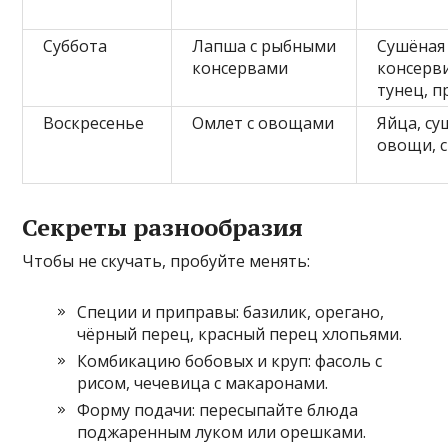
Суббота
Лапша с рыбными
Сушёная
консервами
консерв
тунец, 
Воскресенье
Омлет с овощами
Яйца, с
овощи, 
Секреты разнообразия
Чтобы не скучать, пробуйте менять:
Специи и приправы: базилик, орегано,
чёрный перец, красный перец хлопьями.
Комбикацию бобовых и круп: фасоль с
рисом, чечевица с макаронами.
Форму подачи: пересыпайте блюда
поджаренным луком или орешками.