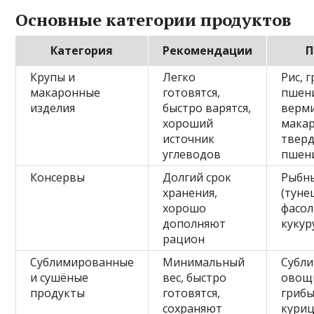
Основные категории продуктов
Категория
Рекомендации
П
Крупы и
Легко
Рис, г
макаронные
готовятся,
пшени
изделия
быстро варятся,
верм
хороший
мака
источник
тверд
углеводов
пшен
Консервы
Долгий срок
Рыбн
хранения,
(туне
хорошо
фасол
дополняют
кукур
рацион
Сублимированные
Минимальный
Субл
и сушёные
вес, быстро
овощ
продукты
готовятся,
грибы
сохраняют
кури