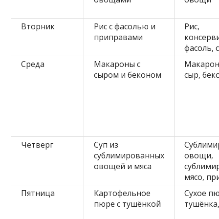
Вторник
Рис с фасолью и
Рис,
приправами
консерв
фасоль, 
Среда
Макароны с
Макарон
сыром и беконом
сыр, бек
Четверг
Суп из
Сублими
сублимированных
овощи,
овощей и мяса
сублими
мясо, п
Пятница
Картофельное
Сухое пю
пюре с тушёнкой
тушёнка