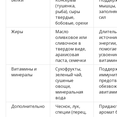
Белки
Консервы
Поддер
(тушенка,
мышцы,
рыба), сыры
заполня
твердые,
сил
бобовые, орехи
Жиры
Масло
Длител
оливковое или
источни
сливочное в
энергии,
твердом виде,
помогае
арахисовая
усвоени
паста, семечки
витами
Витамины и
Сухофрукты,
Поддер
минералы
зеленый чай,
иммунит
сушеные
предот
овощи,
обезвож
минеральная
авитами
вода
Дополнительно
Чеснок, лук,
Придают
специи (перец,
аромат 