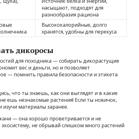
, щука),
Источник белка и энергии,
насыщают, подходят для
разнообразия рациона
ровые
Высококалорийные, долго
солнечника
хранятся, удобны для перекуса
вать дикоросы
остей для походника — собирать дикорастущие
ономит вес и деньги, но и позволяет
ное — помнить правила безопасности и этикета
ись, что ты знаешь, как они выглядят и в какие
 не ешь незнакомые растения! Если ты новичок,
и изучи материалы заранее.
ткани — она хорошо проветривается и не
 экосистему, не обрывай слишком много растений