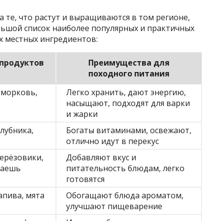
 те, что растут и выращиваются в том регионе,
льшой список наиболее популярных и практичных
х местных ингредиентов:
продуктов
Преимущества для
походного питания
 морковь,
Легко хранить, дают энергию,
насыщают, подходят для варки
и жарки
клубника,
Богаты витаминами, освежают,
отлично идут в перекус
ерёзовики,
Добавляют вкус и
наешь
питательность блюдам, легко
готовятся
апива, мята
Обогащают блюда ароматом,
улучшают пищеварение