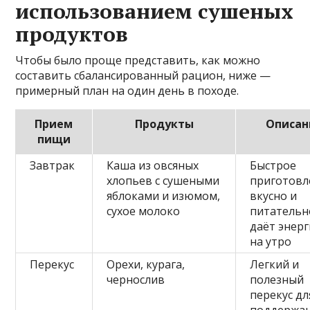
использованием сушеных
продуктов
Чтобы было проще представить, как можно
составить сбалансированный рацион, ниже —
примерный план на один день в походе.
Прием
Продукты
Описан
пищи
Завтрак
Каша из овсяных
Быстрое
хлопьев с сушеными
приготовл
яблоками и изюмом,
вкусно и
сухое молоко
питательн
даёт энер
на утро
Перекус
Орехи, курага,
Легкий и
чернослив
полезный
перекус дл