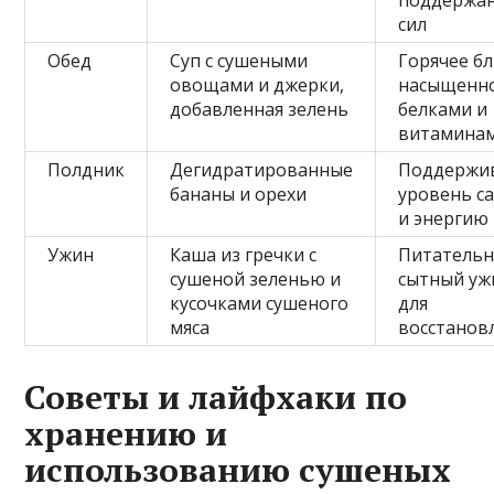
поддержа
сил
Обед
Суп с сушеными
Горячее б
овощами и джерки,
насыщенн
добавленная зелень
белками и
витамина
Полдник
Дегидратированные
Поддержи
бананы и орехи
уровень с
и энергию
Ужин
Каша из гречки с
Питательн
сушеной зеленью и
сытный уж
кусочками сушеного
для
мяса
восстанов
Советы и лайфхаки по
хранению и
использованию сушеных