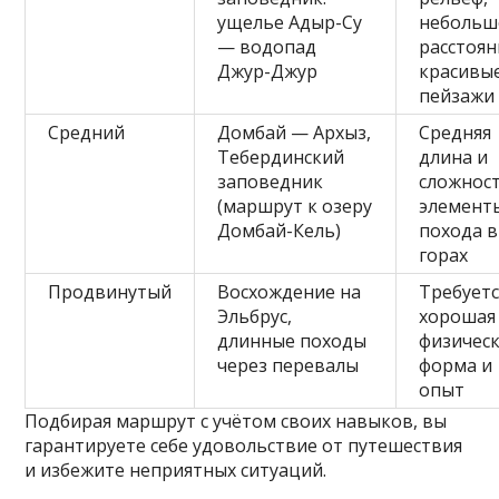
ущелье Адыр-Су
небольш
— водопад
расстоян
Джур-Джур
красивы
пейзажи
Средний
Домбай — Архыз,
Средняя
Тебердинский
длина и
заповедник
сложност
(маршрут к озеру
элемент
Домбай-Кель)
похода в
горах
Продвинутый
Восхождение на
Требуетс
Эльбрус,
хорошая
длинные походы
физичес
через перевалы
форма и
опыт
Подбирая маршрут с учётом своих навыков, вы
гарантируете себе удовольствие от путешествия
и избежите неприятных ситуаций.