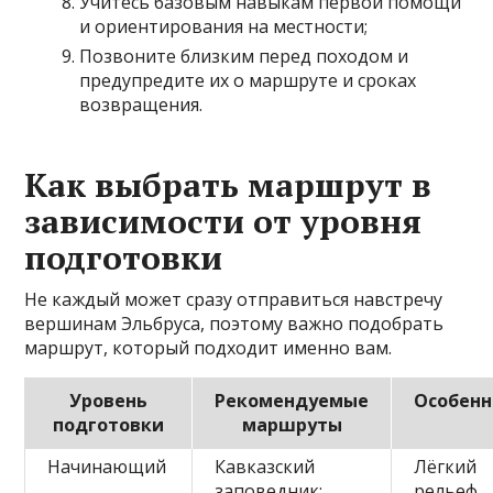
Учитесь базовым навыкам первой помощи
и ориентирования на местности;
Позвоните близким перед походом и
предупредите их о маршруте и сроках
возвращения.
Как выбрать маршрут в
зависимости от уровня
подготовки
Не каждый может сразу отправиться навстречу
вершинам Эльбруса, поэтому важно подобрать
маршрут, который подходит именно вам.
Уровень
Рекомендуемые
Особенн
подготовки
маршруты
Начинающий
Кавказский
Лёгкий
заповедник:
рельеф,