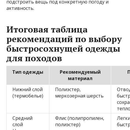
подстроить вещь под конкретную погоду и
активность.
Итоговая таблица
рекомендаций по выбору
быстросохнущей одежды
для походов
Тип одежды
Рекомендуемый
материал
Нижний слой
Полиэстер,
Отвод
(термобелье)
меркозерная шерсть
быстр
сохр
тепл
Средний
Флис (полипропилен,
Легки
слой
полиэстер)
быст