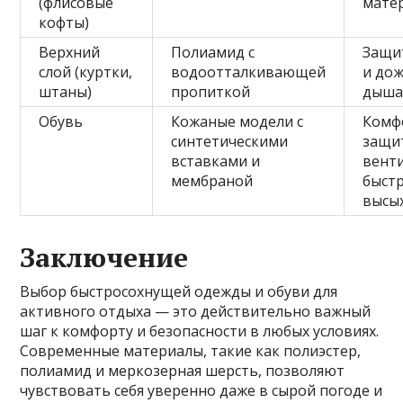
(флисовые
мате
кофты)
Верхний
Полиамид с
Защи
слой (куртки,
водоотталкивающей
и дож
штаны)
пропиткой
дыш
Обувь
Кожаные модели с
Комф
синтетическими
защи
вставками и
венти
мембраной
быст
высы
Заключение
Выбор быстросохнущей одежды и обуви для
активного отдыха — это действительно важный
шаг к комфорту и безопасности в любых условиях.
Современные материалы, такие как полиэстер,
полиамид и меркозерная шерсть, позволяют
чувствовать себя уверенно даже в сырой погоде и